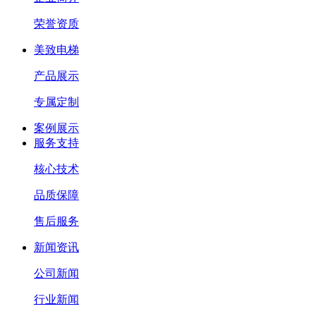
荣誉资质
美致电梯
产品展示
专属定制
案例展示
服务支持
核心技术
品质保障
售后服务
新闻资讯
公司新闻
行业新闻